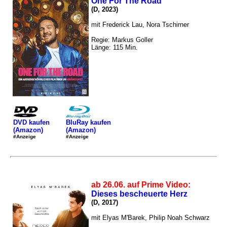
One For The Road
(D, 2023)
mit Frederick Lau, Nora Tschirner
Regie: Markus Goller
Länge: 115 Min.
DVD kaufen
BluRay kaufen
(Amazon)
(Amazon)
#Anzeige
#Anzeige
ab 26.06. auf Prime Video:
Dieses bescheuerte Herz
(D, 2017)
mit Elyas M'Barek, Philip Noah Schwarz