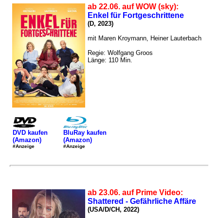
ab 22.06. auf WOW (sky):
Enkel für Fortgeschrittene
(D, 2023)
mit Maren Kroymann, Heiner Lauterbach
Regie: Wolfgang Groos
Länge: 110 Min.
DVD kaufen
BluRay kaufen
(Amazon)
(Amazon)
#Anzeige
#Anzeige
ab 23.06. auf Prime Video:
Shattered - Gefährliche Affäre
(USA/D/CH, 2022)