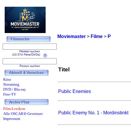
Moviemaster
>
Filme
>
P
Filmtitel suchen
(10.574 Filme/DVDs)
Person suchen
Titel
Kino
Streaming
DVD / Blu-ray
Public Enemies
Free-TV
Film-Lexikon
Public Enemy No. 1 - Mordinstinkt
Alle OSCAR®-Gewinner
Impressum