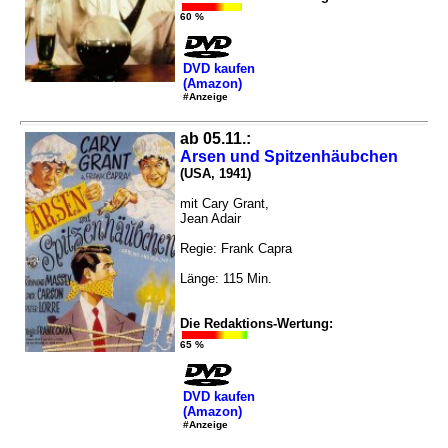
60 %
DVD kaufen
(Amazon)
#Anzeige
ab 05.11.:
Arsen und Spitzenhäubchen
(USA, 1941)
mit Cary Grant,
Jean Adair
Regie: Frank Capra
Länge: 115 Min.
Die Redaktions-Wertung:
65 %
DVD kaufen
(Amazon)
#Anzeige