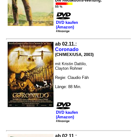
Die Redaktions-Wertung:
55 %
DVD kaufen
(Amazon)
#Anzeige
ab 02.11.:
Coronado
(CH/MEX/USA, 2003)
mit Kristin Dattilo,
Clayton Rohner
Regie: Claudio Fäh
Länge: 88 Min.
DVD kaufen
(Amazon)
#Anzeige
ab 02.11.: