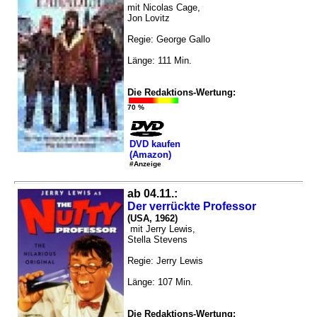
mit Nicolas Cage,
Jon Lovitz
Regie: George Gallo
Länge: 111 Min.
Die Redaktions-Wertung:
70 %
DVD kaufen
(Amazon)
#Anzeige
ab 04.11.:
Der verrückte Professor
(USA, 1962)
mit Jerry Lewis,
Stella Stevens
Regie: Jerry Lewis
Länge: 107 Min.
Die Redaktions-Wertung: