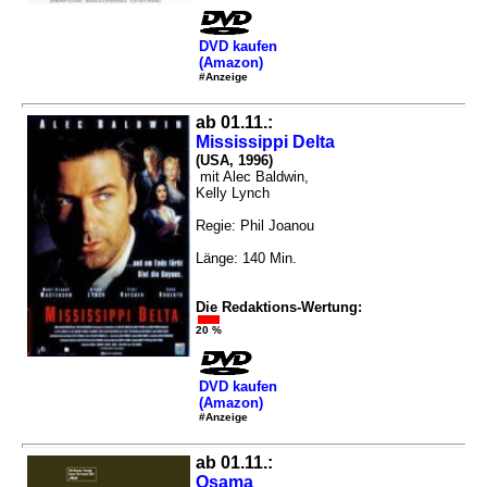
DVD kaufen
(Amazon)
#Anzeige
ab 01.11.:
Mississippi Delta
(USA, 1996)
mit Alec Baldwin,
Kelly Lynch
Regie: Phil Joanou
Länge: 140 Min.
Die Redaktions-Wertung:
20 %
DVD kaufen
(Amazon)
#Anzeige
ab 01.11.:
Osama