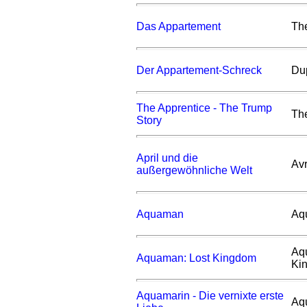
Das Appartement
Th
Der Appartement-Schreck
Du
The Apprentice - The Trump
Th
Story
April und die
Avr
außergewöhnliche Welt
Aquaman
Aq
Aq
Aquaman: Lost Kingdom
Ki
Aquamarin - Die vernixte erste
Aq