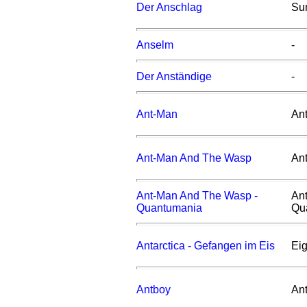
Der Anschlag
Sum
Anselm
-
Der Anständige
-
Ant-Man
An
Ant-Man And The Wasp
An
Ant-Man And The Wasp -
An
Quantumania
Qu
Antarctica - Gefangen im Eis
Ei
Antboy
An