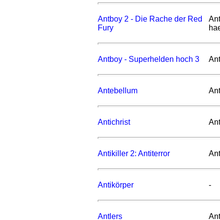
Antboy 2 - Die Rache der Red
Ant
Fury
ha
Antboy - Superhelden hoch 3
Ant
Antebellum
An
Antichrist
Ant
Antikiller 2: Antiterror
Ant
Antikörper
-
Antlers
Ant