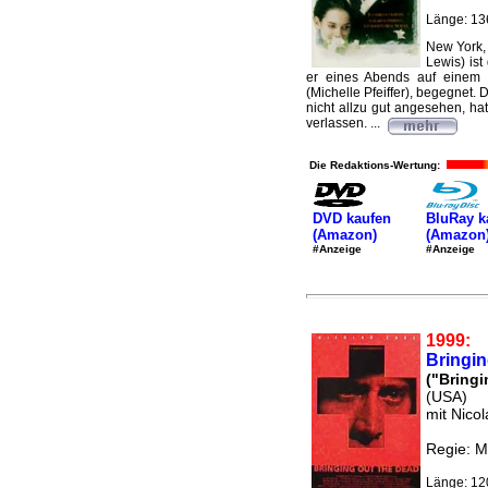
Länge: 13
New York,
Lewis) ist
er eines Abends auf einem 
(Michelle Pfeiffer), begegnet. 
nicht allzu gut angesehen, ha
verlassen. ...
Die Redaktions-Wertung:
DVD kaufen
BluRay k
(Amazon)
(Amazon
#Anzeige
#Anzeige
1999:
Bringin
("Bring
(USA)
mit Nicol
Regie: M
Länge: 12