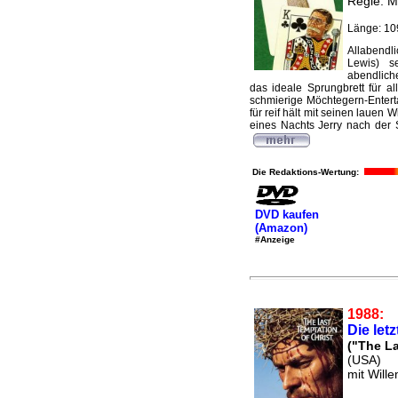
Regie: M
Länge: 10
Allabendl
Lewis) s
abendliche
das ideale Sprungbrett für 
schmierige Möchtegern-Enterta
für reif hält mit seinen lauen 
eines Nachts Jerry nach der 
Die Redaktions-Wertung:
DVD kaufen
(Amazon)
#Anzeige
1988:
Die let
("The La
(USA)
mit Will