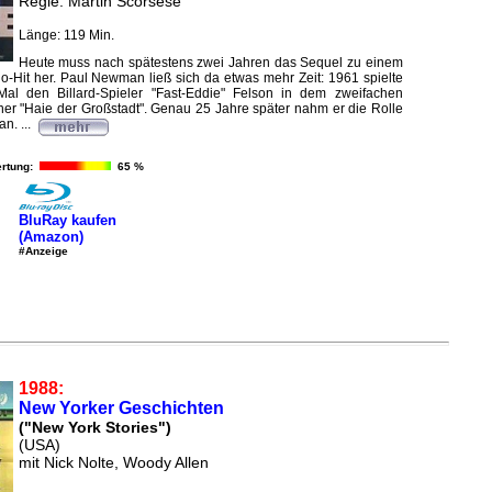
Regie: Martin Scorsese
Länge: 119 Min.
Heute muss nach spätestens zwei Jahren das Sequel zu einem
no-Hit her. Paul Newman ließ sich da etwas mehr Zeit: 1961 spielte
al den Billard-Spieler "Fast-Eddie" Felson in dem zweifachen
r "Haie der Großstadt". Genau 25 Jahre später nahm er die Rolle
n. ...
rtung:
65 %
BluRay kaufen
(Amazon)
#Anzeige
1988:
New Yorker Geschichten
("New York Stories")
(USA)
mit Nick Nolte, Woody Allen