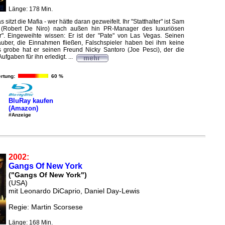
Länge: 178 Min.
sitzt die Mafia - wer hätte daran gezweifelt. Ihr "Statthalter" ist Sam
n (Robert De Niro) nach außen hin PR-Manager des luxuriösen
r". Eingeweihte wissen: Er ist der "Pate" von Las Vegas. Seinen
auber, die Einnahmen fließen, Falschspieler haben bei ihm keine
 grobe hat er seinen Freund Nicky Santoro (Joe Pesci), der die
gaben für ihn erledigt. ...
rtung:
60 %
BluRay kaufen
(Amazon)
#Anzeige
2002:
Gangs Of New York
("Gangs Of New York")
(USA)
mit Leonardo DiCaprio, Daniel Day-Lewis
Regie: Martin Scorsese
Länge: 168 Min.