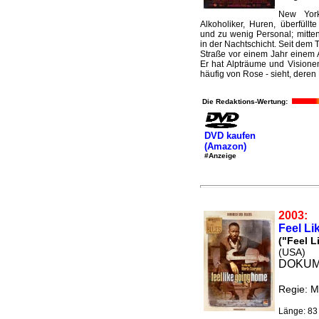
New York
Alkoholiker, Huren, überfüll
und zu wenig Personal; mitten
in der Nachtschicht. Seit dem 
Straße vor einem Jahr einem A
Er hat Alpträume und Visione
häufig von Rose - sieht, deren 
Die Redaktions-Wertung:
DVD kaufen
(Amazon)
#Anzeige
2003:
Feel L
("Feel 
(USA)
DOKUM
Regie: M
Länge: 83