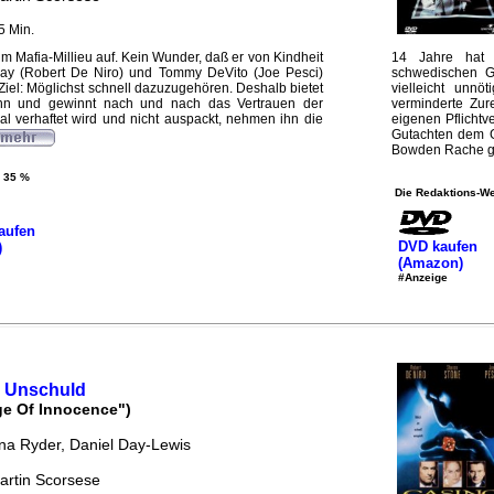
5 Min.
 im Mafia-Millieu auf. Kein Wunder, daß er von Kindheit
14 Jahre hat 
ay (Robert De Niro) und Tommy DeVito (Joe Pesci)
schwedischen G
Ziel: Möglichst schnell dazuzugehören. Deshalb bietet
vielleicht unn
ann und gewinnt nach und nach das Vertrauen der
verminderte Zur
Mal verhaftet wird und nicht auspackt, nehmen ihn die
eigenen Pflichtv
Gutachten dem Ge
Bowden Rache ge
35 %
Die Redaktions-We
aufen
DVD kaufen
)
(Amazon)
#Anzeige
r Unschuld
ge Of Innocence")
na Ryder, Daniel Day-Lewis
artin Scorsese