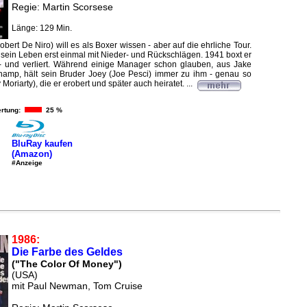
Regie: Martin Scorsese
Länge: 129 Min.
bert De Niro) will es als Boxer wissen - aber auf die ehrliche Tour.
sein Leben erst einmal mit Nieder- und Rückschlägen. 1941 boxt er
- und verliert. Während einige Manager schon glauben, aus Jake
hamp, hält sein Bruder Joey (Joe Pesci) immer zu ihm - genau so
Moriarty), die er erobert und später auch heiratet. ...
rtung:
25 %
BluRay kaufen
(Amazon)
#Anzeige
1986:
Die Farbe des Geldes
("The Color Of Money")
(USA)
mit Paul Newman, Tom Cruise