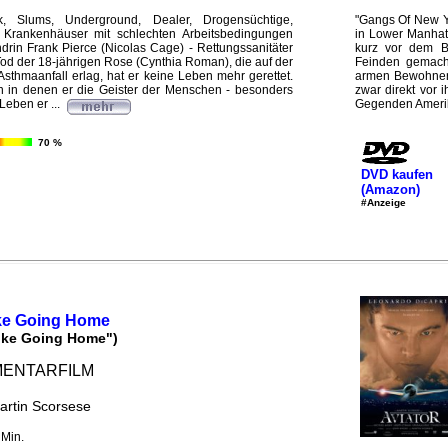
, Slums, Underground, Dealer, Drogensüchtige,
"Gangs Of New Yo
te Krankenhäuser mit schlechten Arbeitsbedingungen
in Lower Manhat
drin Frank Pierce (Nicolas Cage) - Rettungssanitäter
kurz vor dem B
Tod der 18-jährigen Rose (Cynthia Roman), die auf der
Feinden gemacht
sthmaanfall erlag, hat er keine Leben mehr gerettet.
armen Bewohner 
n in denen er die Geister der Menschen - besonders
zwar direkt vor 
Leben er ...
Gegenden Amerika
70 %
DVD kaufen
(Amazon)
#Anzeige
ike Going Home
Like Going Home")
ENTARFILM
artin Scorsese
 Min.