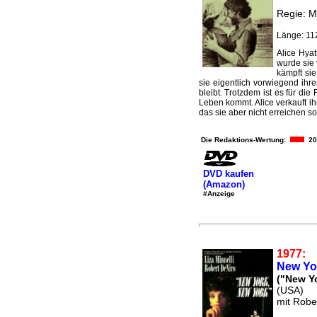
Regie: M
Länge: 11
Alice Hyat
wurde sie 
kämpft si
sie eigentlich vorwiegend ihr
bleibt. Trotzdem ist es für di
Leben kommt. Alice verkauft ihr
das sie aber nicht erreichen sol
Die Redaktions-Wertung:
20
DVD kaufen
(Amazon)
#Anzeige
1977:
New Yo
("New Y
(USA)
mit Rober