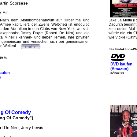
artin Scorsese
7 Min.
 Nach dem Atombombenabwurf auf Hiroshima und
Jake La Motta (Ro
rmee kapituliert, der Zweite Weltkrieg ist endgültig
Dadurch beginnt 
erden. Vor allem in den Clubs von New York, wo sich
zum ersten Mal 
Saxophonist Jimmy Doyle (Robert De Niro) und die
würde nie ein C
a Minelli) kennen- und lieben lernen. Ihre privaten
wie Vickie (Cathy 
 gemeinsam und versuchen sich bei gemeinsamen
ne Wellenl...
Die Redaktions-We
30 %
DVD kaufen
(Amazon)
aufen
#Anzeige
)
ng Of Comedy
ing Of Comedy")
rt De Niro, Jerry Lewis