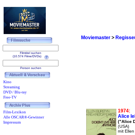
Moviemaster
>
Regisse
Filmtitel suchen
(10.574 Filme/DVDs)
Person suchen
Kino
Streaming
DVD / Blu-ray
Free-TV
1974:
Film-Lexikon
Alice l
Alle OSCAR®-Gewinner
("Alice 
Impressum
(USA)
mit Ellen