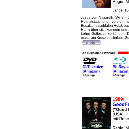
Regie: M
Länge: 16
Jesus von Nazareth (Willem 
Heimatstadt und verdient s
Besatzungssoldaten Holzkreuz
Herrn über sich kommen und ze
Lehre Gottes zu verkünden. D
muss, am Kreuz zu sterben. So ü
Die Redaktions-Wertung:
DVD kaufen
BluRay k
(Amazon)
(Amazon
#Anzeige
#Anzeige
1989:
GoodFel
("Good F
(USA)
mit Robe
Regie: M