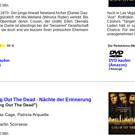
6 Min.
 1870: Der junge Anwalt Newland Archer (Daniel Day-
Auch in Las Vegas 
 glücklich mit Ma Welland (Winona Ryder) verlobt. Bis
"Ace" Rothstei
Opernball deren Cousin, der Gräfin Ellen Olenska
Casinos "Tangei
Die Dame ist allerdings bei der "besseren" Gesellschaft
Laden hält er s
t sie doch erst vor kurzem ihren polnischen Ehemann
Chance. Für das
unangenehmen Auf
55 %
Die Redaktions-We
aufen
DVD kaufen
)
(Amazon)
#Anzeige
g Out The Dead - Nächte der Erinnerung
ing Out The Dead")
as Cage, Patricia Arquette
artin Scorsese
0 Min.