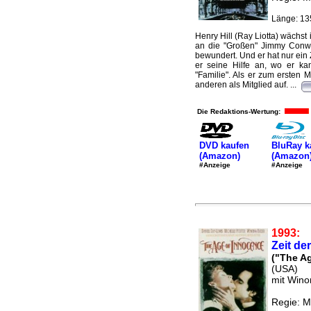
Länge: 13
Henry Hill (Ray Liotta) wächst
an die "Großen" Jimmy Conw
bewundert. Und er hat nur ein 
er seine Hilfe an, wo er k
"Familie". Als er zum ersten 
anderen als Mitglied auf. ...
Die Redaktions-Wertung:
DVD kaufen
BluRay k
(Amazon)
(Amazon
#Anzeige
#Anzeige
1993:
Zeit de
("The A
(USA)
mit Wino
Regie: M