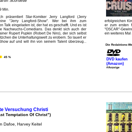
artin Scorsese
9 Min.
ich präsentiert Star-Komiker Jerry Langford (Jerry
eine "Jerry Langford-Show". Wer bei ihm zum
erfolgreichen Ki
n Talk eingeladen ist, der hat es geschafft. Und es ist
er zum ersten M
alle Nachwuchs-Comedians. Das denkt sich auch der
"OSCAR"-Gewinne
iner Rupert Pupkin (Robert De Niro), der sich selbst
ein weiteres Mal a
Witzchen die Unterhaltungswelt zu erobern. So lauert er
Show auf und will ihn von seinem Talent überzeug...
Die Redaktions-We
45 %
DVD kaufen
(Amazon)
#Anzeige
zte Versuchung Christi
st Temptation Of Christ")
em Dafoe, Harvey Keitel