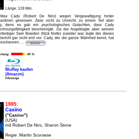
Länge: 128 Min.
Max Cady (Robert De Niro) wegen Vergewaltigung hinter
ardinen gesessen. Zwar nicht zu Unrecht, zu einem Teil aber
ötig, denn es gab ein psychologisches Gutachten, dass Cady
echnungsfähigkeit bescheinigte. Da der Angeklagte aber seinem
erteidiger Sam Bowden (Nick Nolte) zuwider war, legte der dieses
richt gar nicht erst vor. Cady, der die ganze Wahrheit kennt, hat
schworen. ...
rtung:
45 %
BluRay kaufen
(Amazon)
#Anzeige
1995:
Casino
("Casino")
(USA)
mit Robert De Niro, Sharon Stone
Regie: Martin Scorsese