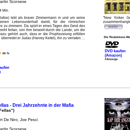
artin Scorsese
4 Min.
Dafoe) lebt als braver Zimmermann in und um seine
"New Yorker Ges
einen Lebensunterhalt damit, für die römischen
zusammenhangl
e zu zimmern. Da spürt er eines Tages des Geist des
iht fortan, von ihm beseelt durch die Lande, um die
azu gehört auch, dass er die Prophezeiung erfüllen
Die Redaktions-We
berredet er Judas (Harvey Keitel), ihn zu verraten. ...
DVD kaufen
40 %
(Amazon)
#Anzeige
aufen
)
las - Drei Jahrzehnte in der Mafia
ellas")
rt De Niro, Joe Pesci
artin Scorsese