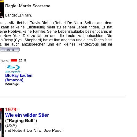
Regie: Martin Scorsese
Länge: 114 Min.
ma sitzt tief bei Travis Bickle (Robert De Niro): Seit er aus dem
, kann er keine Einstellung mehr zu seinem Leben finden. Er hat
eine Hobbys, keine Familie. Seine Lebensaufgabe besteht darin, in
n New York Taxi zu fahren und die Leute zu beobachten. Die
n Betsy (Cybil Shepherd) hat es ihm angetan und eines Tages fasst
rz, sie auch anzusprechen und ein kleines Rendezvous mit ihr
rtung:
20 %
BluRay kaufen
(Amazon)
#Anzeige
1979:
Wie ein wilder Stier
("Raging Bull")
(USA)
mit Robert De Niro, Joe Pesci