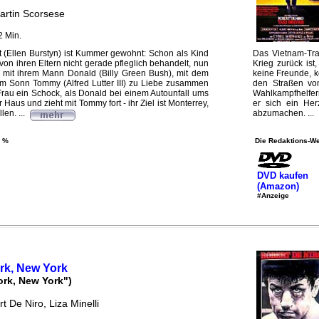
artin Scorsese
2 Min.
t (Ellen Burstyn) ist Kummer gewohnt: Schon als Kind
Das Vietnam-Trau
von ihren Eltern nicht gerade pfleglich behandelt, nun
Krieg zurück ist
e mit ihrem Mann Donald (Billy Green Bush), mit dem
keine Freunde, k
em Sonn Tommy (Alfred Lutter III) zu Liebe zusammen
den Straßen vo
e Frau ein Schock, als Donald bei einem Autounfall ums
Wahlkampfhelferi
 Haus und zieht mit Tommy fort - ihr Ziel ist Monterrey,
er sich ein He
len. ...
abzumachen. ...
 %
Die Redaktions-We
DVD kaufen
(Amazon)
#Anzeige
rk, New York
ork, New York")
t De Niro, Liza Minelli