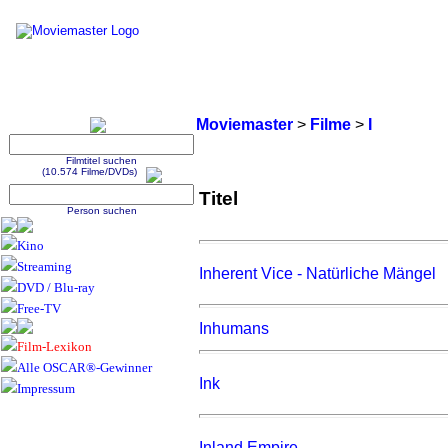
Moviemaster
>
Filme
>
I
Filmtitel suchen
(10.574 Filme/DVDs)
Titel
Person suchen
Kino
Streaming
Inherent Vice - Natürliche Mängel
DVD / Blu-ray
Free-TV
Inhumans
Film-Lexikon
Alle OSCAR®-Gewinner
Ink
Impressum
Inland Empire