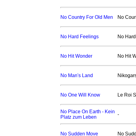
No Country For Old Men
No Coun
No Hard Feelings
No Hard
No Hit Wonder
No Hit 
No Man's Land
Nikogar
No One Will Know
Le Roi S
No Place On Earth - Kein
-
Platz zum Leben
No Sudden Move
No Sud