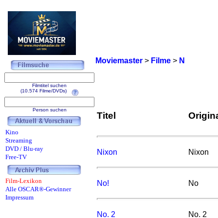
Moviemaster
>
Filme
>
N
Filmtitel suchen
(10.574 Filme/DVDs)
Person suchen
Titel
Origina
Kino
Streaming
DVD / Blu-ray
Nixon
Nixon
Free-TV
Film-Lexikon
No!
No
Alle OSCAR®-Gewinner
Impressum
No. 2
No. 2