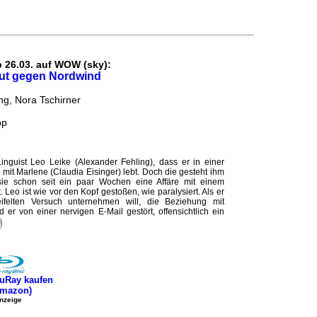
b 26.03. auf WOW (sky):
ut gegen Nordwind
ng, Nora Tschirner
pp
Linguist Leo Leike (Alexander Fehling), dass er in einer
mit Marlene (Claudia Eisinger) lebt. Doch die gesteht ihm
sie schon seit ein paar Wochen eine Affäre mit einem
 Leo ist wie vor den Kopf gestoßen, wie paralysiert. Als er
eifelten Versuch unternehmen will, die Beziehung mit
d er von einer nervigen E-Mail gestört, offensichtlich ein
uRay kaufen
Amazon)
nzeige