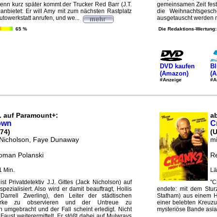
enn kurz später kommt der Trucker Red Barr (J.T.
gemeinsamen Zeit fest
 anbietet: Er will Amy mit zum nächsten Rastplatz
die Weihnachtsgesc
towerkstatt anrufen, und we...
ausgetauscht werden m
65 %
Die Redaktions-Wertung:
DVD kaufen
Bl
(Amazon)
(
#Anzeige
#A
. auf Paramount+:
a
own
C
74)
(
 Nicholson, Faye Dunaway
mi
oman Polanski
Re
1 Min.
Lä
 ist Privatdetektiv J.J. Gittes (Jack Nicholson) auf
"C
pezialisiert. Also wird er damit beauftragt, Hollis
endete: mit dem Stur
Darrell Zwerling), den Leiter der städtischen
Statham) aus einem H
erke zu observieren und der Untreue zu
einer belebten Kreuzu
h umgebracht und der Fall scheint erledigt. Nicht
mysteriöse Bande asiat
 Faust weiterermittelt. Er stößt dabei auf Mulwrays