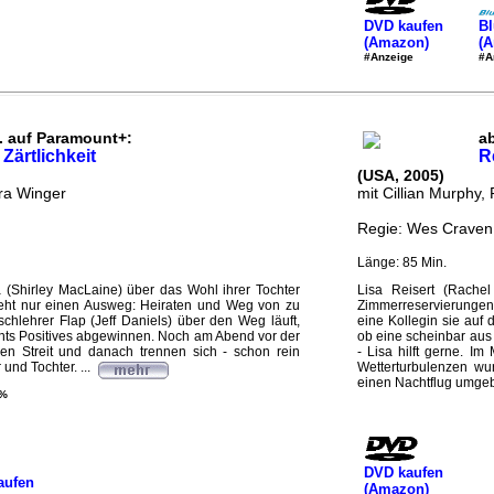
DVD kaufen
Bl
(Amazon)
(
#Anzeige
#A
. auf Paramount+:
ab
 Zärtlichkeit
R
(USA, 2005)
ra Winger
mit Cillian Murphy
Regie: Wes Craven
Länge: 85 Min.
 (Shirley MacLaine) über das Wohl ihrer Tochter
Lisa Reisert (Rache
eht nur einen Ausweg: Heiraten und Weg von zu
Zimmerreservierungen 
schlehrer Flap (Jeff Daniels) über den Weg läuft,
eine Kollegin sie auf
ts Positives abgewinnen. Noch am Abend vor der
ob eine scheinbar aus
n Streit und danach trennen sich - schon rein
- Lisa hilft gerne. I
und Tochter. ...
Wetterturbulenzen wu
einen Nachtflug umgebu
 %
DVD kaufen
aufen
(Amazon)