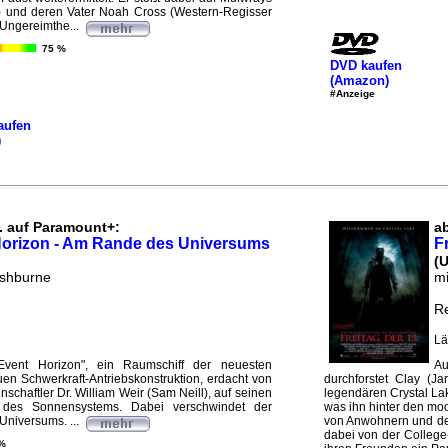
 und deren Vater Noah Cross (Western-Regisser
Ungereimthe...
75 %
DVD kaufen
(Amazon)
#Anzeige
aufen
)
. auf Paramount+:
a
Horizon - Am Rande des Universums
Fr
(
ishburne
mi
Re
Lä
Event Horizon", ein Raumschiff der neuesten
Au
uen Schwerkraft-Antriebskonstruktion, erdacht von
durchforstet Clay (J
chaftler Dr. William Weir (Sam Neill), auf seinen
legendären Crystal Lak
 des Sonnensystems. Dabei verschwindet der
was ihn hinter den m
Universums. ...
von Anwohnern und der
dabei von der College-
%