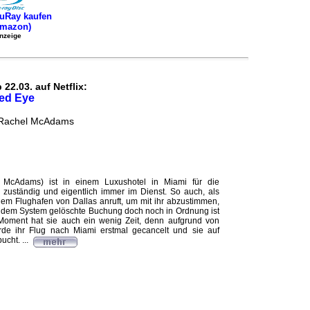
uRay kaufen
Amazon)
nzeige
 22.03. auf Netflix:
ed Eye
, Rachel McAdams
l McAdams) ist in einem Luxushotel in Miami für die
zuständig und eigentlich immer im Dienst. So auch, als
 dem Flughafen von Dallas anruft, um mit ihr abzustimmen,
 dem System gelöschte Buchung doch noch in Ordnung ist
m Moment hat sie auch ein wenig Zeit, denn aufgrund von
rde ihr Flug nach Miami erstmal gecancelt und sie auf
cht. ...