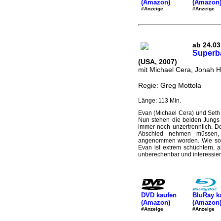
(Amazon)
(Amazon
#Anzeige
#Anzeige
ab 24.03.
Superb
(USA, 2007)
mit Michael Cera, Jonah Hi
Regie: Greg Mottola
Länge: 113 Min.
Evan (Michael Cera) und Seth 
Nun stehen die beiden Jungs 
immer noch unzertrennlich. D
Abschied nehmen müssen, 
angenommen worden. Wie sol
Evan ist extrem schüchtern, a
unberechenbar und interessiert 
DVD kaufen
BluRay k
(Amazon)
(Amazon
#Anzeige
#Anzeige