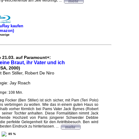
rty-Wochenende am See verbringt. ...
uRay kaufen
Amazon)
nzeige
b 21.03. auf Paramount+:
eine Braut, ihr Vater und ich
USA, 2000)
t Ben Stiller, Robert De Niro
gie: Jay Roach
nge: 108 Min.
eg Focker (Ben Stiller) ist sich sicher, mit Pam (Teri Polo)
s verbringen zu wollen. Wie das in einem guten Haus so
eshalb vorher förmlich bei Pams Vater Jack Byrnes (Robert
seiner Tochter anhalten. Diese Formalitäten nimmt Jack
tehende Hochzeit von Pams jüngerer Schwester Debbie
 die perfekte Gelegenheit für den Antrittsbesuch. Ben wird
esten Eindruck zu hinterlassen. ...
85 %