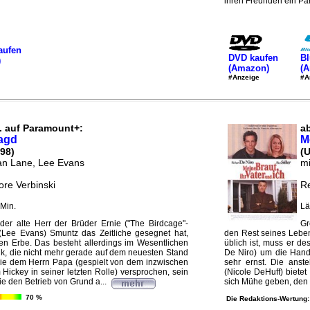
ihren Freunden ein Pa
aufen
DVD kaufen
Bl
)
(Amazon)
(
#Anzeige
#A
. auf Paramount+:
a
agd
M
98)
(
an Lane, Lee Evans
mi
ore Verbinski
Re
Min.
Lä
er alte Herr der Brüder Ernie ("The Birdcage"-
Gr
(Lee Evans) Smuntz das Zeitliche gesegnet hat,
den Rest seines Leben
n Erbe. Das besteht allerdings im Wesentlichen
üblich ist, muss er d
rik, die nicht mehr gerade auf dem neuesten Stand
De Niro) um die Hand 
n sie dem Herrn Papa (gespielt von dem inzwischen
sehr ernst. Die ans
m Hickey in seiner letzten Rolle) versprochen, sein
(Nicole DeHuff) bietet
ie den Betrieb von Grund a...
sich Mühe geben, den b
70 %
Die Redaktions-Wertung: