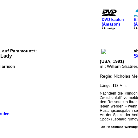
DVD kaufen
Bl
(Amazon)
(
#Anzeige
#A
. auf Paramount+:
a
 Lady
S
(USA, 1991)
Harrison
mit William Shatner
Regie: Nicholas Me
Länge: 113 Min.
Nachdem die Klingon
Zwischenfall" vermel
den Ressourcen ihre
leben werden - wenn s
Rüstungsausgaben se
aufen
An der Spitze der Ve
)
Spock (Leonard Nimoy)
Die Redaktions-Wertung: