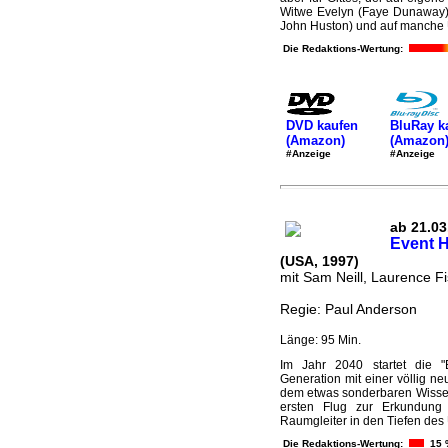
Witwe Evelyn (Faye Dunaway)
John Huston) und auf manche 
Die Redaktions-Wertung:
DVD kaufen
BluRay k
(Amazon)
(Amazon
#Anzeige
#Anzeige
ab 21.03
Event 
(USA, 1997)
mit Sam Neill, Laurence F
Regie: Paul Anderson
Länge: 95 Min.
Im Jahr 2040 startet die "
Generation mit einer völlig ne
dem etwas sonderbaren Wissens
ersten Flug zur Erkundung
Raumgleiter in den Tiefen des 
Die Redaktions-Wertung:
15 