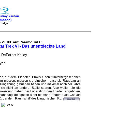
uRay kaufen
Amazon)
nzeige
b 21.03. auf Paramount+:
tar Trek VI - Das unentdeckte Land
, DeForest Kelley
yer
en auf dem Planeten Praxis einen "unvorhergesehenen
den müssen, müssen sie einsehen, dass sie Raubbau an
r Umgebung getrieben haben und maximal noch 50 Jahre
ie nicht an anderer Stelle sparen. Also wollen sie die
nken und haben der Föderation den Frieden angeboten.
rhandlungsdelegation steht niemand anderes als Captain
, der dem Raumschiff des klingonischen K...
60 %