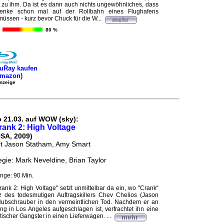
 zu ihm. Da ist es dann auch nichts ungewöhnliches, dass
henke schon mal auf der Rollbahn eines Flughafens
üssen - kurz bevor Chuck für die W...
80 %
uRay kaufen
Amazon)
nzeige
b 21.03. auf WOW (sky):
rank 2: High Voltage
USA, 2009)
t Jason Statham, Amy Smart
gie: Mark Neveldine, Brian Taylor
nge: 90 Min.
rank 2: High Voltage" setzt unmittelbar da ein, wo "Crank“
z des todesmutigen Auftragskillers Chev Chelios (Jason
ubschrauber in den vermeintlichen Tod. Nachdem er an
ng in Los Angeles aufgeschlagen ist, verfrachtet ihn eine
ischer Gangster in einen Lieferwagen. ...