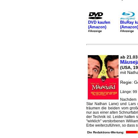
DVD kaufen
BluRay k
(Amazon)
(Amazon
#Anzeige
#Anzeige
ab 21.03
Mäusej
(USA, 19
mit Nath
Regie: G
Länge: 99 
Nachdem d
Star Nathan Lane) und Lars 
träumen die beiden vom große
nur aus einer alten Schnurfab
der Technik ist. Leider hatte
"wirklich" verstorbenen Willia
Erbe weiterzuführen, so dass s
Die Redaktions-Wertung: