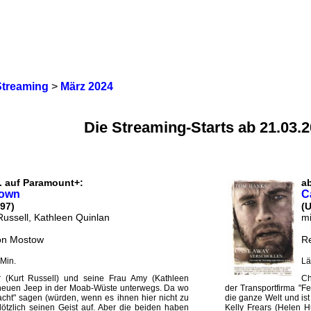
Streaming
>
März 2024
Die Streaming-Starts ab 21.03.
. auf Paramount+:
a
own
C
97)
(
Russell, Kathleen Quinlan
mi
on Mostow
Re
Min.
Lä
or (Kurt Russell) und seine Frau Amy (Kathleen
Ch
dneuen Jeep in der Moab-Wüste unterwegs. Da wo
der Transportfirma "Fe
cht" sagen (würden, wenn es ihnen hier nicht zu
die ganze Welt und ist
lötzlich seinen Geist auf. Aber die beiden haben
Kelly Frears (Helen H