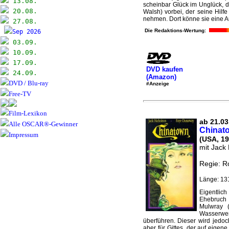
13.08.
scheinbar Glück im Unglück, d
20.08.
Walsh) vorbei, der seine Hilfe
nehmen. Dort könne sie eine Au
27.08.
Die Redaktions-Wertung:
Sep 2026
03.09.
10.09.
17.09.
DVD kaufen
24.09.
(Amazon)
DVD / Blu-ray
#Anzeige
Free-TV
Film-Lexikon
ab 21.03
Alle OSCAR®-Gewinner
Chinat
Impressum
(USA, 19
mit Jack
Regie: R
Länge: 13
Eigentlich
Ehebruch s
Mulwray (
Wasserw
überführen. Dieser wird jedoc
aber für Gittes, der auf eigene