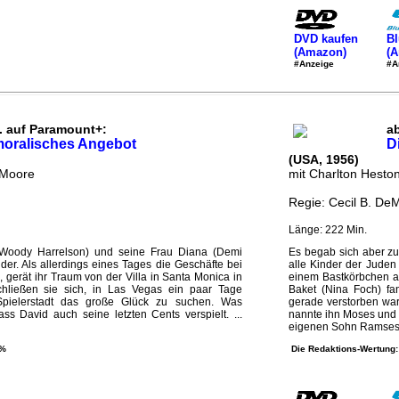
DVD kaufen
Bl
(Amazon)
(
#Anzeige
#A
. auf Paramount+:
a
moralisches Angebot
D
(USA, 1956)
 Moore
mit Charlton Heston
Regie: Cecil B. DeM
Länge: 222 Min.
(Woody Harrelson) und seine Frau Diana (Demi
Es begab sich aber zu
der. Als allerdings eines Tages die Geschäfte bei
alle Kinder der Juden
, gerät ihr Traum von der Villa in Santa Monica in
einem Bastkörbchen a
schließen sie sich, in Las Vegas ein paar Tage
Baket (Nina Foch) f
pielerstadt das große Glück zu suchen. Was
gerade verstorben wa
ass David auch seine letzten Cents verspielt. ...
nannte ihn Moses und 
eigenen Sohn Ramses.
 %
Die Redaktions-Wertung: