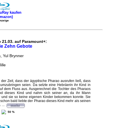
uRay kaufen
Amazon)
nzeige
b 21.03. auf Paramount+:
ie Zehn Gebote
, Yul Brynner
ille
 der Zeit, dass der ägyptische Pharao ausrufen ließ, dass
 umzubringen seien. Da setzte eine Hebräerin ihr Kind in
uf dem Fluss aus. Ausgerechnet die Tochter des Pharaos
and dieses Kind und nahm sich seiner an, da ihr Mann
r und sie so keine eigenen Kinder bekommen konnte. Sie
schon bald liebte der Pharao dieses Kind mehr als seinen
 ...
50 %