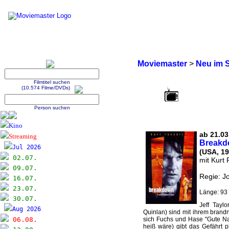
Moviemaster
>
Neu im 
Filmtitel suchen
(10.574 Filme/DVDs)
Person suchen
Kino
ab 21.03
Streaming
Breakd
Jul 2026
(USA, 19
02.07.
mit Kurt 
09.07.
Regie: J
16.07.
23.07.
Länge: 93 
30.07.
Jeff Tayl
Aug 2026
Quinlan) sind mit ihrem bran
06.08.
sich Fuchs und Hase "Gute Na
heiß wäre) gibt das Gefährt p