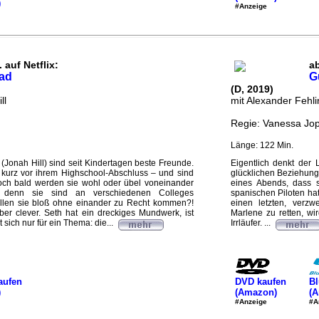
)
#Anzeige
 auf Netflix:
a
ad
G
(D, 2019)
ll
mit Alexander Fehli
Regie: Vanessa Jo
Länge: 122 Min.
(Jonah Hill) sind seit Kindertagen beste Freunde.
Eigentlich denkt der 
kurz vor ihrem Highschool-Abschluss – und sind
glücklichen Beziehung 
och bald werden sie wohl oder übel voneinander
eines Abends, dass 
denn sie sind an verschiedenen Colleges
spanischen Piloten hat.
len sie bloß ohne einander zu Recht kommen?!
einen letzten, verzw
ber clever. Seth hat ein dreckiges Mundwerk, ist
Marlene zu retten, wir
sich nur für ein Thema: die...
Irrläufer. ...
aufen
DVD kaufen
Bl
)
(Amazon)
(
#Anzeige
#A