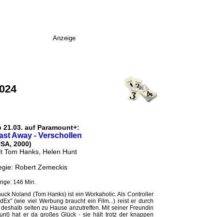
Anzeige
2024
b 21.03. auf Paramount+:
ast Away - Verschollen
USA, 2000)
t Tom Hanks, Helen Hunt
gie: Robert Zemeckis
nge: 146 Min.
uck Noland (Tom Hanks) ist ein Workaholic. Als Controller
dEx" (wie viel Werbung braucht ein Film...) reist er durch
 deshalb selten zu Hause anzutreffen. Mit seiner Freundin
unt) hat er da großes Glück - sie hält trotz der knappen