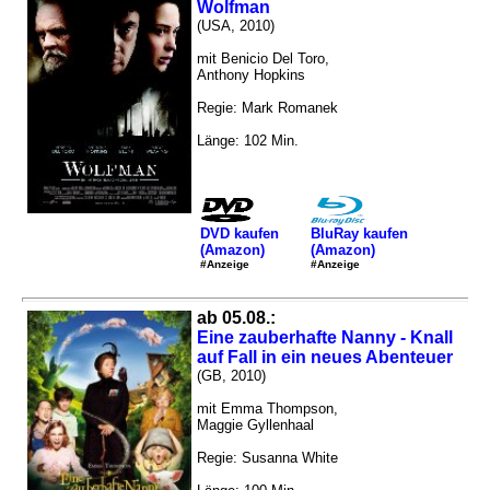
Wolfman
(USA, 2010)
mit Benicio Del Toro,
Anthony Hopkins
Regie: Mark Romanek
Länge: 102 Min.
DVD kaufen
BluRay kaufen
(Amazon)
(Amazon)
#Anzeige
#Anzeige
ab 05.08.:
Eine zauberhafte Nanny - Knall
auf Fall in ein neues Abenteuer
(GB, 2010)
mit Emma Thompson,
Maggie Gyllenhaal
Regie: Susanna White