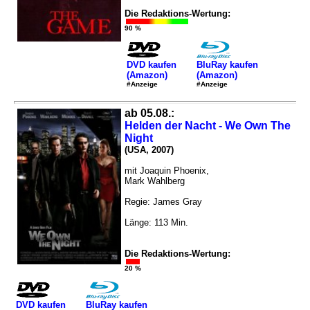
Die Redaktions-Wertung:
90 %
DVD kaufen
BluRay kaufen
(Amazon)
(Amazon)
#Anzeige
#Anzeige
ab 05.08.:
Helden der Nacht - We Own The
Night
(USA, 2007)
mit Joaquin Phoenix,
Mark Wahlberg
Regie: James Gray
Länge: 113 Min.
Die Redaktions-Wertung:
20 %
DVD kaufen
BluRay kaufen