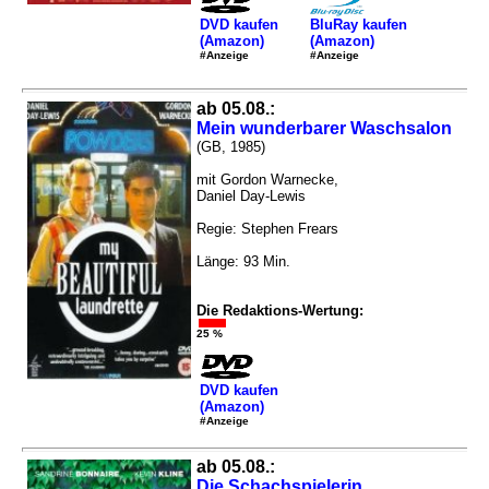
DVD kaufen
BluRay kaufen
(Amazon)
(Amazon)
#Anzeige
#Anzeige
ab 05.08.:
Mein wunderbarer Waschsalon
(GB, 1985)
mit Gordon Warnecke,
Daniel Day-Lewis
Regie: Stephen Frears
Länge: 93 Min.
Die Redaktions-Wertung:
25 %
DVD kaufen
(Amazon)
#Anzeige
ab 05.08.:
Die Schachspielerin