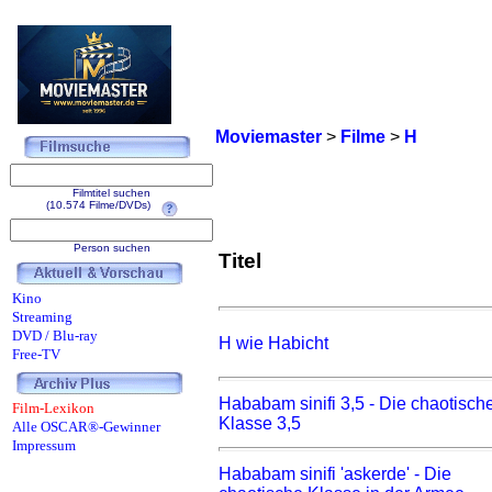
Moviemaster
>
Filme
>
H
Filmtitel suchen
(10.574 Filme/DVDs)
Person suchen
Titel
Kino
Streaming
DVD / Blu-ray
H wie Habicht
Free-TV
Hababam sinifi 3,5 - Die chaotisch
Film-Lexikon
Klasse 3,5
Alle OSCAR®-Gewinner
Impressum
Hababam sinifi 'askerde' - Die