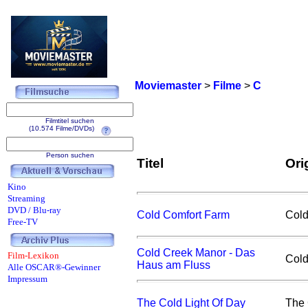
Moviemaster
>
Filme
>
C
Filmtitel suchen
(10.574 Filme/DVDs)
Person suchen
Titel
Orig
Kino
Streaming
DVD / Blu-ray
Cold Comfort Farm
Cold
Free-TV
Cold Creek Manor - Das
Film-Lexikon
Cold
Haus am Fluss
Alle OSCAR®-Gewinner
Impressum
The Cold Light Of Day
The 