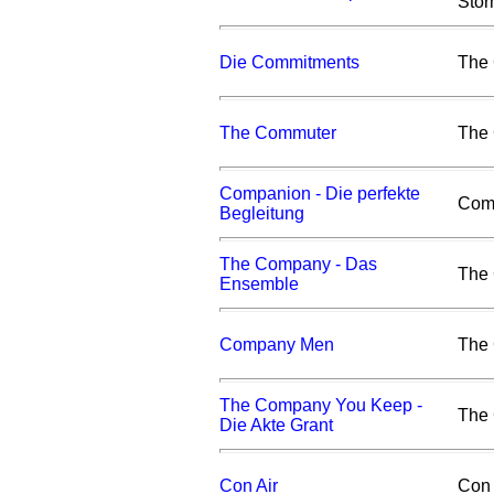
Stor
Die Commitments
The
The Commuter
The
Companion - Die perfekte
Com
Begleitung
The Company - Das
The
Ensemble
Company Men
The
The Company You Keep -
The
Die Akte Grant
Con Air
Con 