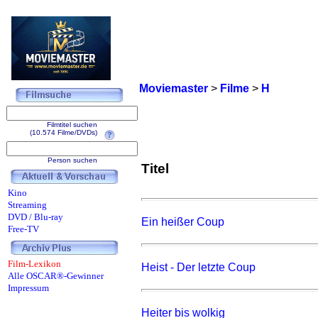
Moviemaster
>
Filme
>
H
Filmtitel suchen
(10.574 Filme/DVDs)
Person suchen
Titel
Kino
Streaming
DVD / Blu-ray
Ein heißer Coup
Free-TV
Film-Lexikon
Heist - Der letzte Coup
Alle OSCAR®-Gewinner
Impressum
Heiter bis wolkig