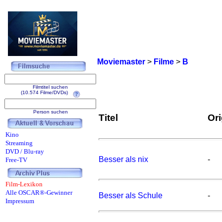
Moviemaster
>
Filme
>
B
Filmtitel suchen
(10.574 Filme/DVDs)
Person suchen
Titel
Ori
Kino
Streaming
DVD / Blu-ray
Besser als nix
-
Free-TV
Film-Lexikon
Alle OSCAR®-Gewinner
Besser als Schule
-
Impressum