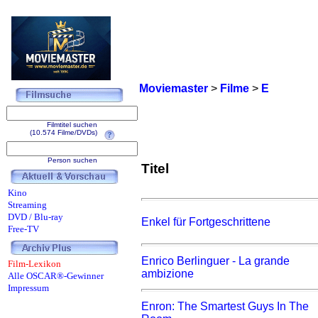
Moviemaster
>
Filme
>
E
Filmtitel suchen
(10.574 Filme/DVDs)
Person suchen
Titel
Kino
Streaming
DVD / Blu-ray
Enkel für Fortgeschrittene
Free-TV
Enrico Berlinguer - La grande
Film-Lexikon
ambizione
Alle OSCAR®-Gewinner
Impressum
Enron: The Smartest Guys In The