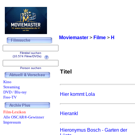
Moviemaster
>
Filme
>
H
Filmtitel suchen
(10.574 Filme/DVDs)
Person suchen
Titel
Kino
Streaming
DVD / Blu-ray
Hier kommt Lola
Free-TV
Film-Lexikon
Hierankl
Alle OSCAR®-Gewinner
Impressum
Hieronymus Bosch - Garten der